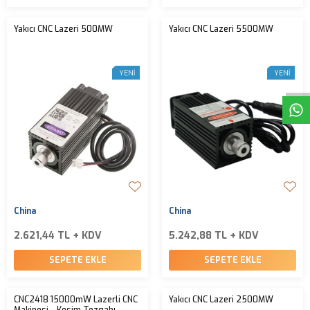
Yakıcı CNC Lazeri 500MW
Yakıcı CNC Lazeri 5500MW
W
h
t
s
a
p
p
D
e
s
e
H
a
t
t
YENI
YENI
China
China
2.621,44 TL + KDV
5.242,88 TL + KDV
SEPETE EKLE
SEPETE EKLE
CNC2418 15000mW Lazerli CNC
Yakıcı CNC Lazeri 2500MW