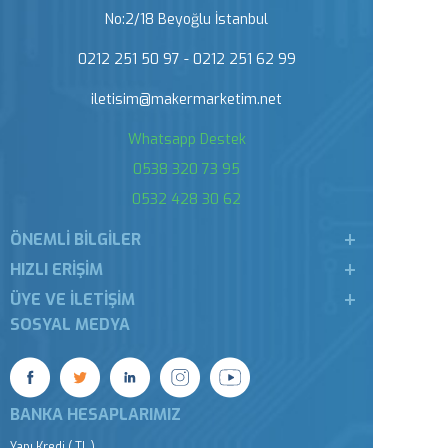
No:2/18 Beyoğlu İstanbul
0212 251 50 97 - 0212 251 62 99
iletisim@makermarketim.net
Whatsapp Destek
0538 320 73 95
0532 428 30 62
ÖNEMLI BILGILER
HIZLI ERIŞIM
ÜYE VE İLETIŞIM
SOSYAL MEDYA
BANKA HESAPLARIMIZ
Yapı Kredi ( TL )