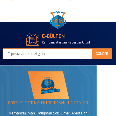
E-BÜLTEN
Kampanyalardan Haberdar Olun!
GÖRSU ELEKTRİK ELEKTRONİK SAN. TİC. LTD. ŞTİ.
Kemankeş Mah. Halilpaşa Sok. Ömer Abed Han