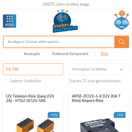
2000TL üzeri ücretsiz kargo
0
MENÜ
Anasayfa
Elektronik Komponent
Röle
FILTRE
Sadece Stoktakiler
Toplam 27 ürün görüntüleniyor.
12V Telekom Röle Qianji (12V
HK15F-DC12V-S-K (12V 30A T
2A) - HTD2-DC12V-SHG
Röle) Amperli Röle
YENI
YENI