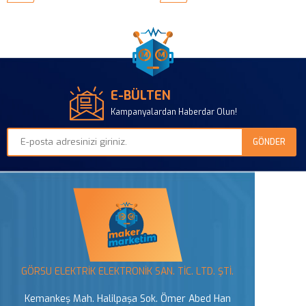
E-BÜLTEN
Kampanyalardan Haberdar Olun!
GÖRSU ELEKTRİK ELEKTRONİK SAN. TİC. LTD. ŞTİ.
Kemankeş Mah. Halilpaşa Sok. Ömer Abed Han