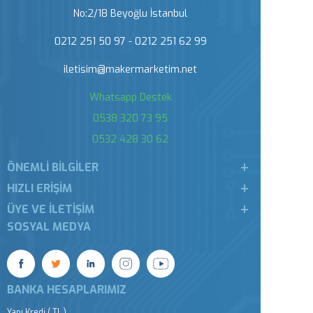
No:2/18 Beyoğlu İstanbul
0212 251 50 97 - 0212 251 62 99
iletisim@makermarketim.net
Whatsapp Destek
0538 320 73 95
0532 428 30 62
ÖNEMLI BILGILER
HIZLI ERIŞIM
ÜYE VE İLETIŞIM
SOSYAL MEDYA
BANKA HESAPLARIMIZ
Yapı Kredi ( TL )