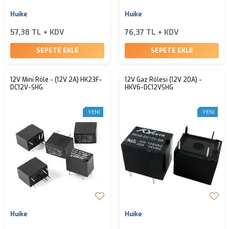
Huike
Huike
57,38 TL + KDV
76,37 TL + KDV
SEPETE EKLE
SEPETE EKLE
12V Mini Röle - (12V 2A) HK23F-
12V Gaz Rölesi (12V 20A) -
DC12V-SHG
HKV6-DC12VSHG
YENI
YENI
Huike
Huike