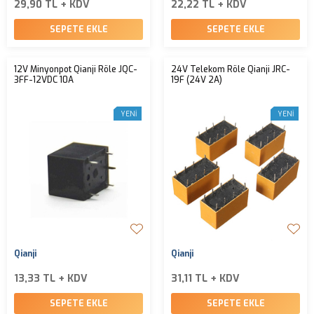
29,90 TL + KDV
22,22 TL + KDV
SEPETE EKLE
SEPETE EKLE
12V Minyonpot Qianji Röle JQC-
24V Telekom Röle Qianji JRC-
3FF-12VDC 10A
19F (24V 2A)
YENI
YENI
Qianji
Qianji
13,33 TL + KDV
31,11 TL + KDV
SEPETE EKLE
SEPETE EKLE