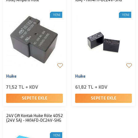
Röle) Amperli Röle
16A) - HK14FH-DC24V-SHG
YENI
YENI
Huike
Huike
71,52 TL + KDV
61,82 TL + KDV
SEPETE EKLE
SEPETE EKLE
24V Çift Kontak Huike Röle 4052
(24V 5A) - HK14FD-DC24V-SHG
YENI