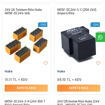
24V 2A Telekom Röle Huike
HK15F-DC24V-S-C (20A 24V)
HK19F-DC24V-SHG
Amperli Röle
W
h
t
s
a
p
p
D
e
s
e
H
a
t
t
YENI
YENI
Huike
Huike
31,11 TL + KDV
69,10 TL + KDV
SEPETE EKLE
SEPETE EKLE
HK15F-DC24V-S-K (24V 30A T
24V Çift Kontak Röle Huike (24V