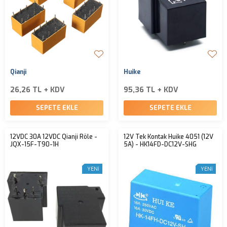
Qianji
Huike
26,26 TL + KDV
95,36 TL + KDV
SEPETE EKLE
SEPETE EKLE
12VDC 30A 12VDC Qianji Röle -
12V Tek Kontak Huike 4051 (12V
JQX-15F-T90-1H
5A) - HK14FD-DC12V-SHG
YENI
YENI