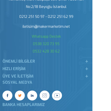
No:2/18 Beyoğlu İstanbul
0212 251 50 97 - 0212 251 62 99
iletisim@makermarketim.net
Whatsapp Destek
0538 320 73 95
0532 428 30 62
ÖNEMLI BILGILER
HIZLI ERIŞIM
ÜYE VE İLETIŞIM
SOSYAL MEDYA
BANKA HESAPLARIMIZ