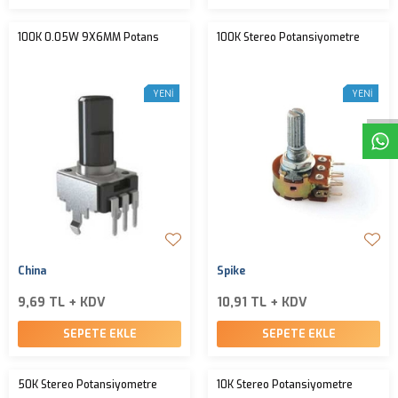
100K 0.05W 9X6MM Potans
100K Stereo Potansiyometre
W
h
t
s
a
p
p
D
e
s
e
H
a
t
t
YENI
YENI
China
Spike
9,69 TL + KDV
10,91 TL + KDV
SEPETE EKLE
SEPETE EKLE
50K Stereo Potansiyometre
10K Stereo Potansiyometre