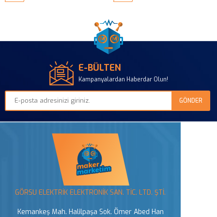
E-BÜLTEN
Kampanyalardan Haberdar Olun!
GÖRSU ELEKTRİK ELEKTRONİK SAN. TİC. LTD. ŞTİ.
Kemankeş Mah. Halilpaşa Sok. Ömer Abed Han