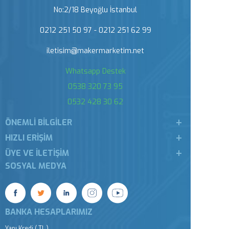
No:2/18 Beyoğlu İstanbul
0212 251 50 97 - 0212 251 62 99
iletisim@makermarketim.net
Whatsapp Destek
0538 320 73 95
0532 428 30 62
ÖNEMLI BILGILER
HIZLI ERIŞIM
ÜYE VE İLETIŞIM
SOSYAL MEDYA
BANKA HESAPLARIMIZ
Yapı Kredi ( TL )