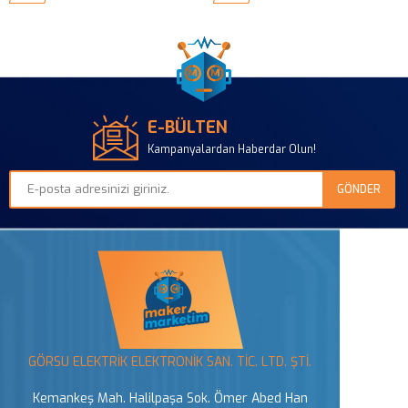
E-BÜLTEN
Kampanyalardan Haberdar Olun!
GÖRSU ELEKTRİK ELEKTRONİK SAN. TİC. LTD. ŞTİ.
Kemankeş Mah. Halilpaşa Sok. Ömer Abed Han