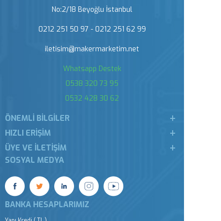
No:2/18 Beyoğlu İstanbul
0212 251 50 97 - 0212 251 62 99
iletisim@makermarketim.net
Whatsapp Destek
0538 320 73 95
0532 428 30 62
ÖNEMLI BILGILER
HIZLI ERIŞIM
ÜYE VE İLETIŞIM
SOSYAL MEDYA
BANKA HESAPLARIMIZ
Yapı Kredi ( TL )