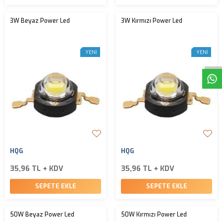
3W Beyaz Power Led
3W Kırmızı Power Led
W
h
t
s
a
p
p
D
e
s
e
H
a
t
t
YENI
YENI
HQG
HQG
35,96 TL + KDV
35,96 TL + KDV
SEPETE EKLE
SEPETE EKLE
50W Beyaz Power Led
50W Kırmızı Power Led