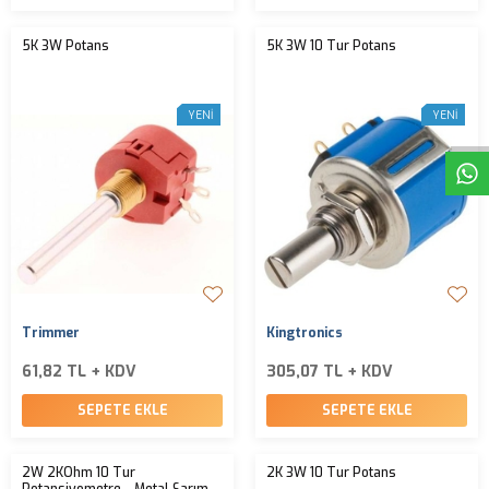
5K 3W Potans
5K 3W 10 Tur Potans
W
h
t
s
a
p
p
D
e
s
e
H
a
t
t
YENI
YENI
Trimmer
Kingtronics
61,82 TL + KDV
305,07 TL + KDV
SEPETE EKLE
SEPETE EKLE
2W 2KOhm 10 Tur
2K 3W 10 Tur Potans