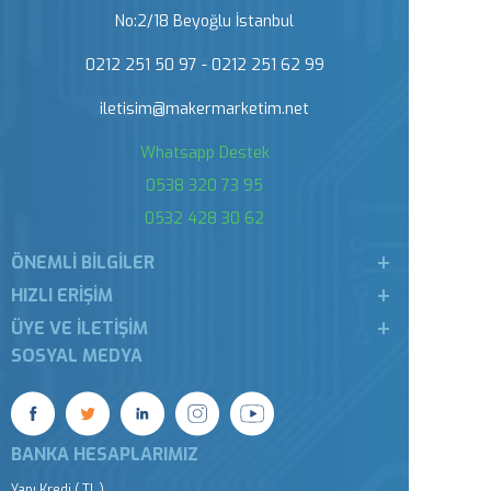
No:2/18 Beyoğlu İstanbul
0212 251 50 97 - 0212 251 62 99
iletisim@makermarketim.net
Whatsapp Destek
0538 320 73 95
0532 428 30 62
ÖNEMLI BILGILER
HIZLI ERIŞIM
ÜYE VE İLETIŞIM
SOSYAL MEDYA
BANKA HESAPLARIMIZ
Yapı Kredi ( TL )