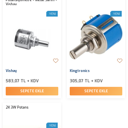
Potansiyometre - Metal Sarım -
Vishay
YENI
YENI
Vishay
Kingtronics
583,07 TL + KDV
305,07 TL + KDV
SEPETE EKLE
SEPETE EKLE
2K 3W Potans
YENI