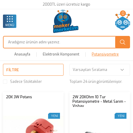
2000TL üzeri ücretsiz kargo
0
MENÜ
Anasayfa
Elektronik Komponent
Potansiyometre
FILTRE
Sadece Stoktakiler
Toplam 24 ürün görüntüleniyor.
20K 3W Potans
2W 20KOhm 10 Tur
Potansiyometre - Metal Sarım -
Vishay
YENI
YENI