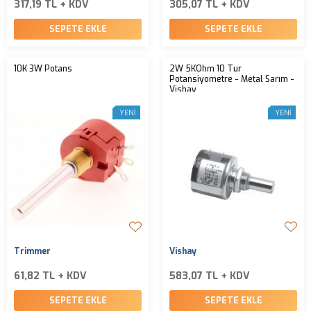
317,19 TL + KDV
305,07 TL + KDV
SEPETE EKLE
SEPETE EKLE
10K 3W Potans
2W 5KOhm 10 Tur
Potansiyometre - Metal Sarım -
Vishay
YENI
YENI
Trimmer
Vishay
61,82 TL + KDV
583,07 TL + KDV
SEPETE EKLE
SEPETE EKLE