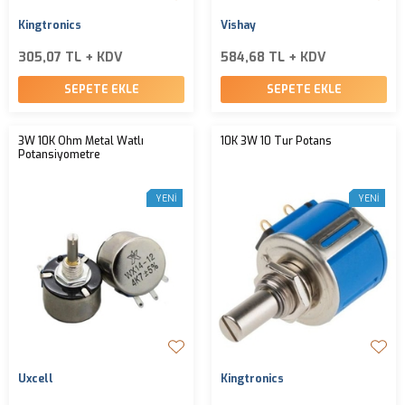
Kingtronics
Vishay
305,07 TL + KDV
584,68 TL + KDV
SEPETE EKLE
SEPETE EKLE
3W 10K Ohm Metal Watlı
10K 3W 10 Tur Potans
Potansiyometre
YENI
YENI
Uxcell
Kingtronics