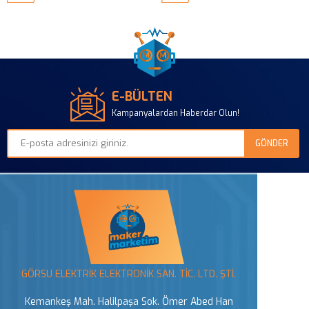
E-BÜLTEN
Kampanyalardan Haberdar Olun!
GÖRSU ELEKTRİK ELEKTRONİK SAN. TİC. LTD. ŞTİ.
Kemankeş Mah. Halilpaşa Sok. Ömer Abed Han