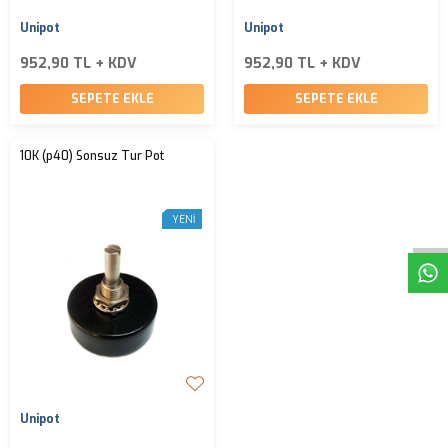
Unipot
Unipot
952,90 TL + KDV
952,90 TL + KDV
SEPETE EKLE
SEPETE EKLE
10K (p40) Sonsuz Tur Pot
W
h
t
s
a
p
p
D
e
s
e
H
a
t
t
YENI
Unipot