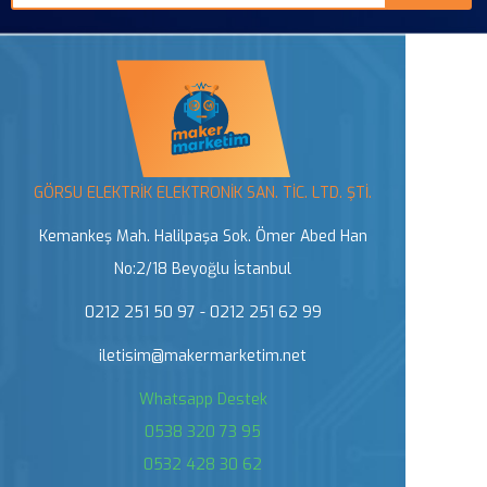
GÖRSU ELEKTRİK ELEKTRONİK SAN. TİC. LTD. ŞTİ.
Kemankeş Mah. Halilpaşa Sok. Ömer Abed Han
No:2/18 Beyoğlu İstanbul
0212 251 50 97 - 0212 251 62 99
iletisim@makermarketim.net
Whatsapp Destek
0538 320 73 95
0532 428 30 62