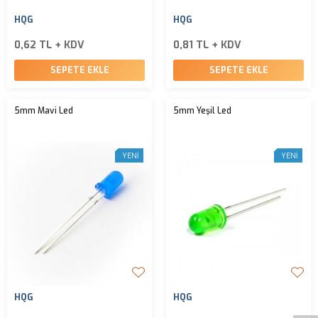
HQG
HQG
0,62 TL + KDV
0,81 TL + KDV
SEPETE EKLE
SEPETE EKLE
5mm Mavi Led
5mm Yeşil Led
YENI
YENI
W
h
t
s
a
p
p
D
e
s
e
H
a
t
t
HQG
HQG