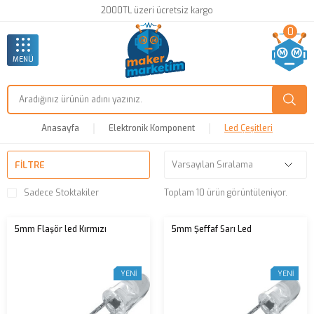
2000TL üzeri ücretsiz kargo
0
MENÜ
Anasayfa
Elektronik Komponent
Led Çeşitleri
FILTRE
Sadece Stoktakiler
Toplam 10 ürün görüntüleniyor.
5mm Flaşör led Kırmızı
5mm Şeffaf Sarı Led
YENI
YENI