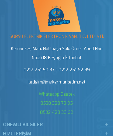
GÖRSU ELEKTRİK ELEKTRONİK SAN. TİC. LTD. ŞTİ.
Kemankeş Mah. Halilpaşa Sok. Ömer Abed Han
No:2/18 Beyoğlu İstanbul
0212 251 50 97 - 0212 251 62 99
iletisim@makermarketim.net
Whatsapp Destek
0538 320 73 95
0532 428 30 62
ÖNEMLI BILGILER
HIZLI ERIŞIM