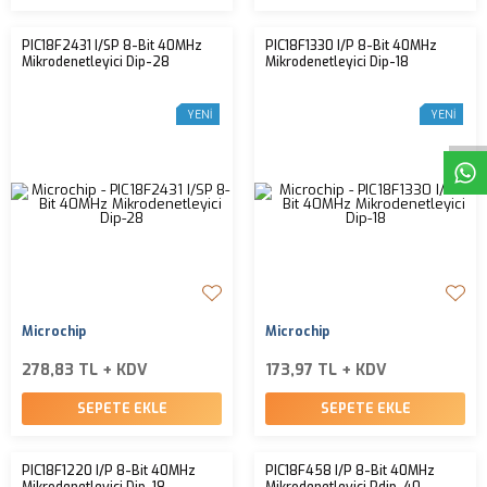
PIC18F2431 I/SP 8-Bit 40MHz
PIC18F1330 I/P 8-Bit 40MHz
Mikrodenetleyici Dip-28
Mikrodenetleyici Dip-18
W
h
t
s
a
p
p
D
e
s
e
H
a
t
t
YENI
YENI
Microchip
Microchip
278,83 TL + KDV
173,97 TL + KDV
SEPETE EKLE
SEPETE EKLE
PIC18F1220 I/P 8-Bit 40MHz
PIC18F458 I/P 8-Bit 40MHz