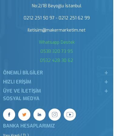
No:2/18 Beyoğlu İstanbul
0212 251 50 97 - 0212 251 62 99
iletisim@makermarketim.net
Whatsapp Destek
0538 320 73 95
0532 428 30 62
ÖNEMLI BILGILER
HIZLI ERIŞIM
ÜYE VE İLETIŞIM
SOSYAL MEDYA
BANKA HESAPLARIMIZ
Yapı Kredi ( TL )