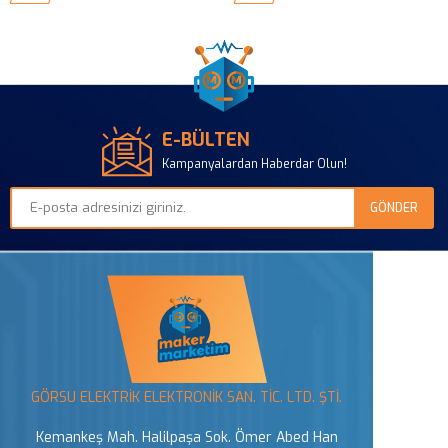
E-BÜLTEN
Kampanyalardan Haberdar Olun!
GÖRSU ELEKTRİK ELEKTRONİK SAN. TİC. LTD. ŞTİ.
Kemankeş Mah. Halilpaşa Sok. Ömer Abed Han