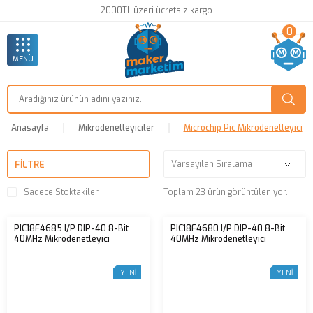
2000TL üzeri ücretsiz kargo
0
MENÜ
Anasayfa
Mikrodenetleyiciler
Microchip Pic Mikrodenetleyici
FILTRE
Sadece Stoktakiler
Toplam 23 ürün görüntüleniyor.
PIC18F4685 I/P DIP-40 8-Bit
PIC18F4680 I/P DIP-40 8-Bit
40MHz Mikrodenetleyici
40MHz Mikrodenetleyici
YENI
YENI