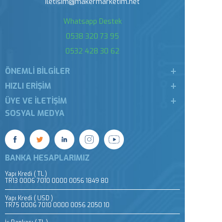
iletisim@makermarketim.net
Whatsapp Destek
0538 320 73 95
0532 428 30 62
ÖNEMLI BILGILER
HIZLI ERIŞIM
ÜYE VE İLETIŞIM
SOSYAL MEDYA
BANKA HESAPLARIMIZ
Yapı Kredi ( TL )
TR13 0006 7010 0000 0056 1849 80
Yapı Kredi ( USD )
TR75 0006 7010 0000 0056 2050 10