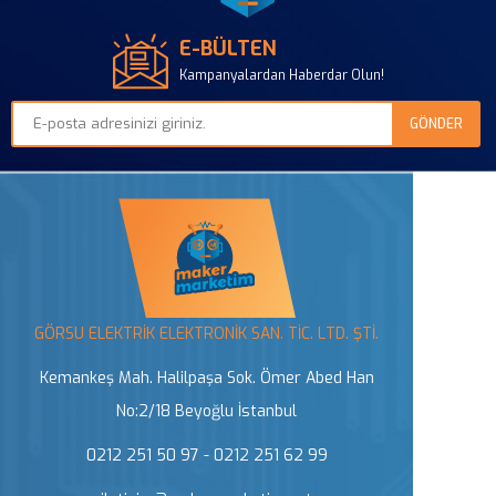
E-BÜLTEN
Kampanyalardan Haberdar Olun!
GÖRSU ELEKTRİK ELEKTRONİK SAN. TİC. LTD. ŞTİ.
Kemankeş Mah. Halilpaşa Sok. Ömer Abed Han
No:2/18 Beyoğlu İstanbul
0212 251 50 97 - 0212 251 62 99