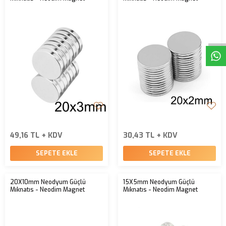
W
h
t
s
a
p
p
D
e
s
e
H
a
t
t
49,16 TL + KDV
30,43 TL + KDV
SEPETE EKLE
SEPETE EKLE
20X10mm Neodyum Güçlü
15X5mm Neodyum Güçlü
Mıknatıs - Neodim Magnet
Mıknatıs - Neodim Magnet