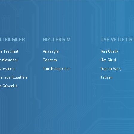
I BILGILER
HIZLI ERIŞIM
ÜYE VE İLETIŞ
e Teslimat
Anasayfa
Yeni Üyelik
Sözleşmesi
Sepetim
Üye Girişi
özleşmesi
Tüm Kategoriler
Toptan Satış
ve İade Koşulları
İletişim
ve Güvenlik