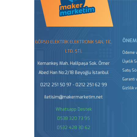
ÖNEML
GÖRSU ELEKTRİK ELEKTRONİK SAN. TİC.
LTD. ŞTİ.
Ödeme v
Üyelik 
Kemankeş Mah. Halilpaşa Sok. Ömer
Satış S
Abed Han No:2/18 Beyoğlu İstanbul
Garanti 
0212 251 50 97 - 0212 251 62 99
Gizlilik 
iletisim@makermarketim.net
Whatsapp Destek
0538 320 73 95
0532 428 30 62