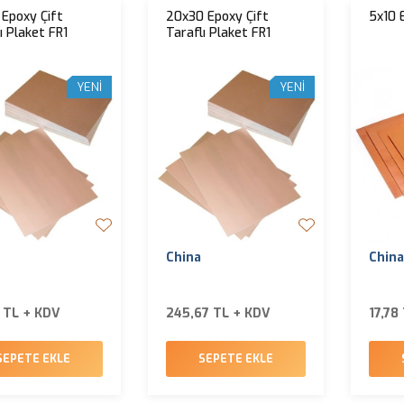
 Epoxy Çift
20x30 Epoxy Çift
5x10 
ı Plaket FR1
Taraflı Plaket FR1
YENI
YENI
China
China
3 TL + KDV
245,67 TL + KDV
17,78
SEPETE EKLE
SEPETE EKLE