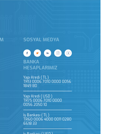
IM
SOSYAL MEDYA
BANKA
HESAPLARIMIZ
Yapı Kredi ( TL )
TR13 0006 7010 0000 0056
1849 80
Yapı Kredi ( USD )
TR75 0006 7010 0000
0056 2050 10
İş Bankası ( TL )
TR60 0006 4000 0011 0280
6618 33
İş Bankası ( USD )