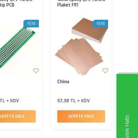
tip PCB
Plaket FR1
YENI
YENI
China
 TL + KDV
57,38 TL + KDV
SEPETE EKLE
SEPETE EKLE