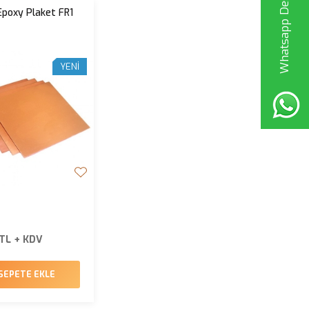
Whatsapp Destek Hattı
Epoxy Plaket FR1
YENI
 TL + KDV
SEPETE EKLE