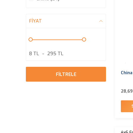
FIYAT
8 TL
-
295 TL
China
FİLTRELE
28,69
4x6 Ep