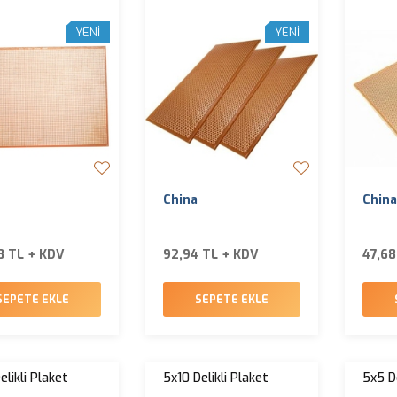
YENI
YENI
China
China
8 TL + KDV
92,94 TL + KDV
47,68
SEPETE EKLE
SEPETE EKLE
elikli Plaket
5x10 Delikli Plaket
5x5 De