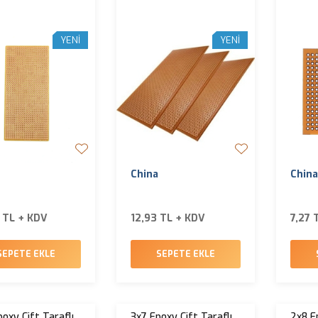
YENI
YENI
China
China
 TL + KDV
12,93 TL + KDV
7,27 
SEPETE EKLE
SEPETE EKLE
oxy Çift Taraflı
3x7 Epoxy Çift Taraflı
2x8 E