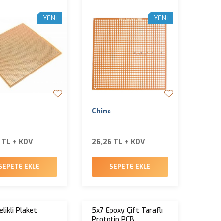
YENI
YENI
China
 TL + KDV
26,26 TL + KDV
SEPETE EKLE
SEPETE EKLE
likli Plaket
5x7 Epoxy Çift Taraflı
Prototip PCB