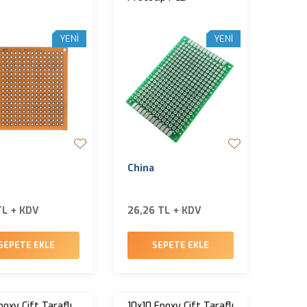
YENI
YENI
China
TL + KDV
26,26 TL + KDV
SEPETE EKLE
SEPETE EKLE
poxy Çift Taraflı
10x10 Epoxy Çift Taraflı