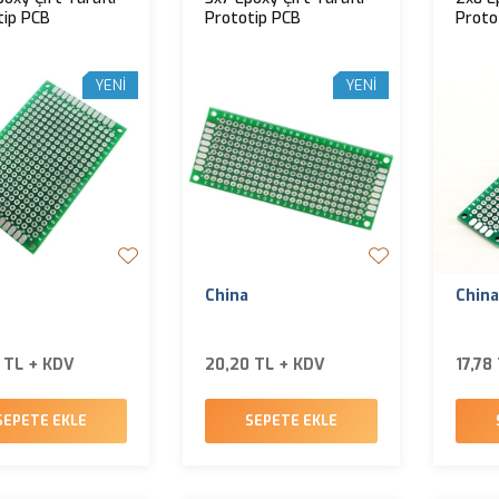
tip PCB
Prototip PCB
Proto
YENI
YENI
China
China
 TL + KDV
20,20 TL + KDV
17,78
SEPETE EKLE
SEPETE EKLE