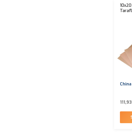
10x20
Tarafl
China
111,9