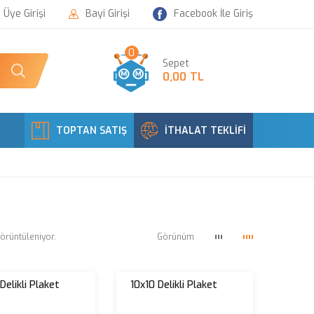
Üye Girişi
Bayi Girişi
Facebook İle Giriş
0
Sepet
0,00
TL
TOPTAN SATIŞ
İTHALAT TEKLİFİ
örüntüleniyor.
Görünüm
Delikli Plaket
10x10 Delikli Plaket