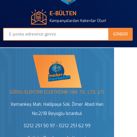
E-BÜLTEN
Kampanyalardan Haberdar Olun!
GÖRSU ELEKTRİK ELEKTRONİK SAN. TİC. LTD. ŞTİ.
Kemankeş Mah. Halilpaşa Sok. Ömer Abed Han
No:2/18 Beyoğlu İstanbul
0212 251 50 97 - 0212 251 62 99