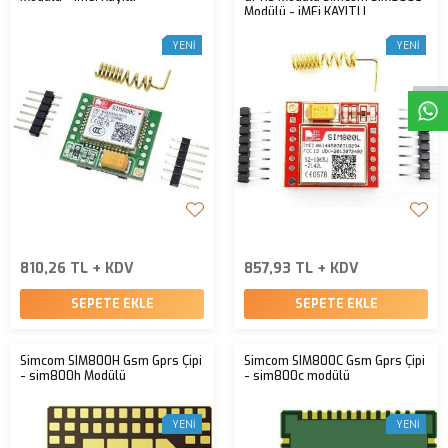
Modülü - iMEi KAYITLI
W
h
t
s
a
p
p
D
e
s
e
H
a
t
t
YENI
YENI
810,26 TL + KDV
857,93 TL + KDV
SEPETE EKLE
SEPETE EKLE
Simcom SIM800H Gsm Gprs Çipi
Simcom SIM800C Gsm Gprs Çipi
- sim800h Modülü
- sim800c modülü
YENI
YENI