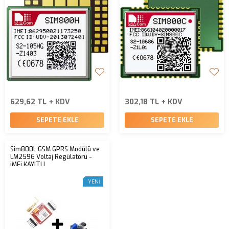
629,62 TL + KDV
302,18 TL + KDV
SEPETE EKLE
SEPETE EKLE
Sim800L GSM GPRS Modülü ve
LM2596 Voltaj Regülatörü -
iMEi KAYITLI
YENI