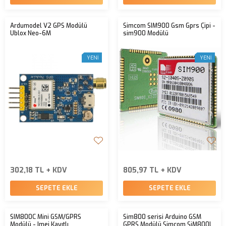
Ardumodel V2 GPS Modülü
Simcom SIM900 Gsm Gprs Çipi -
Ublox Neo-6M
sim900 Modülü
YENI
YENI
302,18 TL + KDV
805,97 TL + KDV
SEPETE EKLE
SEPETE EKLE
SIM800C Mini GSM/GPRS
Sim800 serisi Arduino GSM
Modülü - Imei Kayıtlı
GPRS Modülü Simcom SiM800L