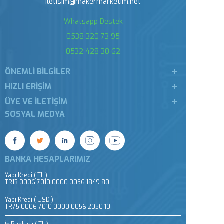
iletisim@makermarketim.net
Whatsapp Destek
0538 320 73 95
0532 428 30 62
ÖNEMLI BILGILER
HIZLI ERIŞIM
ÜYE VE İLETIŞIM
SOSYAL MEDYA
BANKA HESAPLARIMIZ
Yapı Kredi ( TL )
TR13 0006 7010 0000 0056 1849 80
Yapı Kredi ( USD )
TR75 0006 7010 0000 0056 2050 10