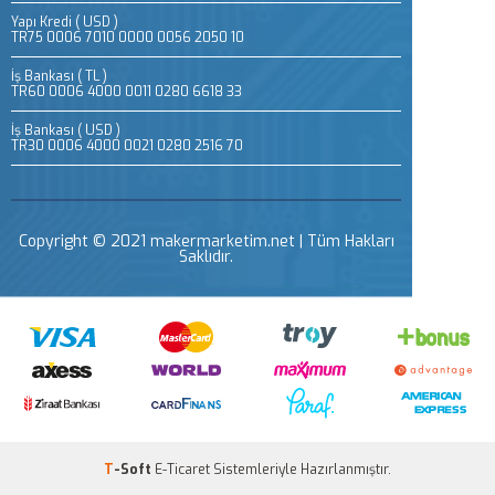
Yapı Kredi ( USD )
TR75 0006 7010 0000 0056 2050 10
İş Bankası ( TL )
TR60 0006 4000 0011 0280 6618 33
İş Bankası ( USD )
TR30 0006 4000 0021 0280 2516 70
Copyright © 2021 makermarketim.net | Tüm Hakları
Saklıdır.
T
-Soft
E-Ticaret
Sistemleriyle Hazırlanmıştır.