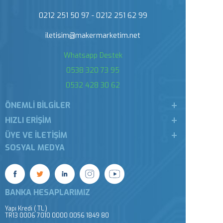
0212 251 50 97 - 0212 251 62 99
iletisim@makermarketim.net
Whatsapp Destek
0538 320 73 95
0532 428 30 62
ÖNEMLI BILGILER
HIZLI ERIŞIM
ÜYE VE İLETIŞIM
SOSYAL MEDYA
BANKA HESAPLARIMIZ
Yapı Kredi ( TL )
TR13 0006 7010 0000 0056 1849 80