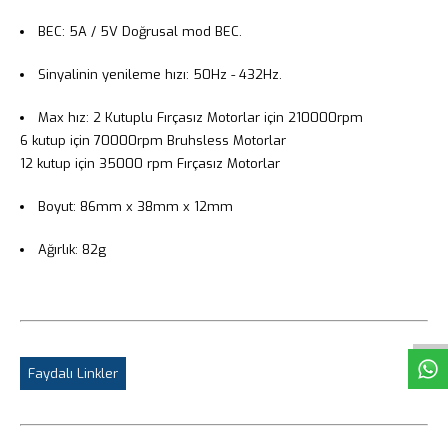
BEC:
5A / 5V Doğrusal mod BEC.
Sinyalinin yenileme hızı:
50Hz - 432Hz.
Max hız:
2 Kutuplu Fırçasız Motorlar için 210000rpm
6 kutup için 70000rpm Bruhsless Motorlar
12 kutup için 35000 rpm Fırçasız Motorlar
Boyut:
86mm x 38mm x 12mm
Ağırlık:
82g
W
h
t
s
a
p
p
D
e
s
e
H
a
t
t
Faydalı Linkler