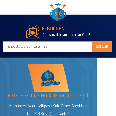
E-BÜLTEN
Kampanyalardan Haberdar Olun!
GÖRSU ELEKTRİK ELEKTRONİK SAN. TİC. LTD. ŞTİ.
Kemankeş Mah. Halilpaşa Sok. Ömer Abed Han
No:2/18 Beyoğlu İstanbul