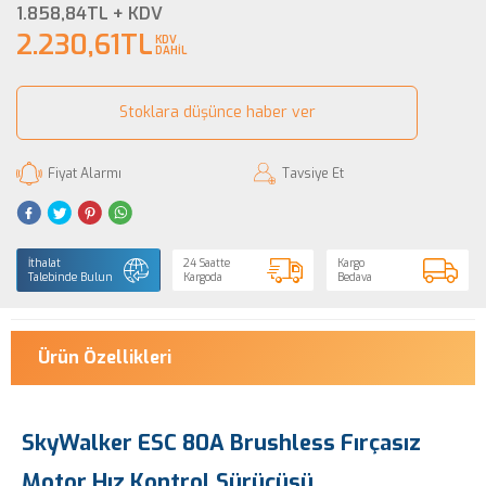
1.858,84
TL + KDV
2.230,61
TL
KDV
DAHİL
Stoklara düşünce haber ver
Tavsiye Et
Fiyat Alarmı
İthalat
24 Saatte
Kargo
Talebinde Bulun
Kargoda
Bedava
Ürün Özellikleri
SkyWalker ESC 80A Brushless Fırçasız
Motor Hız Kontrol Sürücüsü