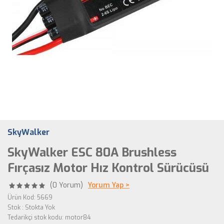
SkyWalker
SkyWalker ESC 80A Brushless
Fırçasız Motor Hız Kontrol Sürücüsü
(0 Yorum)
Yorum Yap >
Ürün Kod: 5669
Stok
: Stokta Yok
Tedarikçi stok kodu:
motor84